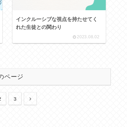
インクルーシブな視点を持たせてく
れた生徒との関わり
2023.08.02
のページ
次
2
3
へ