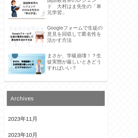
国語教育界のレジェン
ド 大村はま先生の「単
元学習」
Googleフォームで生徒の
意見を回収して匿名性を
活かす方法
まさか、学級崩壊！？生
徒実態が厳しいときどう
すればいい？
Archives
2023年11月
2023年10月